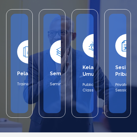
Kelas
Sesi
Pelatihan
Seminar
Umum
Pribadi
Training
Seminar
Public
Private
Class
Session